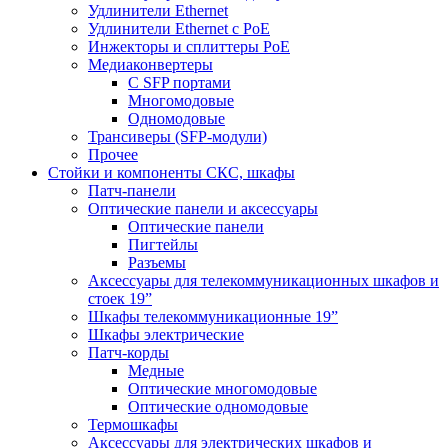
Удлинители Ethernet
Удлинители Ethernet с PoE
Инжекторы и сплиттеры РоЕ
Медиаконвертеры
С SFP портами
Многомодовые
Одномодовые
Трансиверы (SFP-модули)
Прочее
Стойки и компоненты СКС, шкафы
Патч-панели
Оптические панели и аксессуары
Оптические панели
Пигтейлы
Разъемы
Аксессуары для телекоммуникационных шкафов и
стоек 19”
Шкафы телекоммуникационные 19”
Шкафы электрические
Патч-корды
Медные
Оптические многомодовые
Оптические одномодовые
Термошкафы
Аксессуары для электрических шкафов и