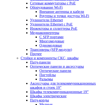
Сетевые коммутаторы с РоЕ
Оборудование Wi-Fi
Внешние антенны и кабели
Роутеры и точки доступа Wi-Fi
Удлинители Ethernet
Удлинители Ethernet с PoE
Инжекторы и сплиттеры РоЕ
Медиаконвертеры
С SFP портами
Многомодовые
Одномодовые
Трансиверы (SFP-модули)
Прочее
Стойки и компоненты СКС, шкафы
Патч-панели
Оптические панели и аксессуары
Оптические панели
Пигтейлы
Разъемы
Аксессуары для телекоммуникационных
шкафов и стоек 19”
Шкафы телекоммуникационные 19”
Шкафы электрические
Патч-корды
Медные