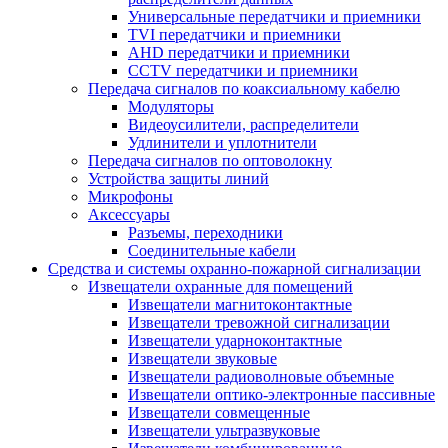
Универсальные передатчики и приемники
TVI передатчики и приемники
AHD передатчики и приемники
CCTV передатчики и приемники
Передача сигналов по коаксиальному кабелю
Модуляторы
Видеоусилители, распределители
Удлинители и уплотнители
Передача сигналов по оптоволокну
Устройства защиты линий
Микрофоны
Аксессуары
Разъемы, переходники
Соединительные кабели
Средства и системы охранно-пожарной сигнализации
Извещатели охранные для помещений
Извещатели магнитоконтактные
Извещатели тревожной сигнализации
Извещатели ударноконтактные
Извещатели звуковые
Извещатели радиоволновые объемные
Извещатели оптико-электронные пассивные
Извещатели совмещенные
Извещатели ультразвуковые