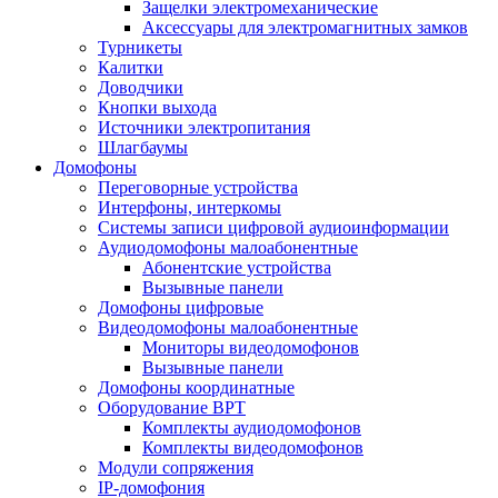
Защелки электромеханические
Аксессуары для электромагнитных замков
Турникеты
Калитки
Доводчики
Кнопки выхода
Источники электропитания
Шлагбаумы
Домофоны
Переговорные устройства
Интерфоны, интеркомы
Системы записи цифровой аудиоинформации
Аудиодомофоны малоабонентные
Абонентские устройства
Вызывные панели
Домофоны цифровые
Видеодомофоны малоабонентные
Мониторы видеодомофонов
Вызывные панели
Домофоны координатные
Оборудование ВРТ
Комплекты аудиодомофонов
Комплекты видеодомофонов
Модули сопряжения
IP-домофония