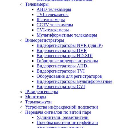
Телекамеры
AHD-телекамеры
TVI-телекамеры
IP-телекамеры
CCTV телекамеры
CVI-телекамеры
Мультиформатные телекамеры
Видеорегистраторы
Видеорегистраторы NVR (для IP)
Видеорегистраторы DVR
Видеорегистраторы HD-SDI
Гибридные видеорегистраторы
Видеорегистраторы AHD
Видеорегистраторы TVI
Оборудование для регистраторов
Видеорегистраторы мультиформатные
Видеорегистраторы CVI
IP-видеосерверы
Мониторы
Термокожухи
Устройства инфракрасной подсветки
Передача сигналов по витой паре
Удлинители, разветвители
Преобразователи интерфейса и
распределители данных