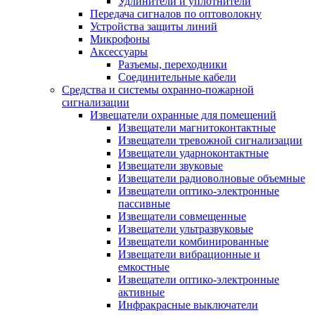
Удлинители и уплотнители
Передача сигналов по оптоволокну
Устройства защиты линий
Микрофоны
Аксессуары
Разъемы, переходники
Соединительные кабели
Средства и системы охранно-пожарной
сигнализации
Извещатели охранные для помещений
Извещатели магнитоконтактные
Извещатели тревожной сигнализации
Извещатели ударноконтактные
Извещатели звуковые
Извещатели радиоволновые объемные
Извещатели оптико-электронные
пассивные
Извещатели совмещенные
Извещатели ультразвуковые
Извещатели комбинированные
Извещатели вибрационные и
емкостные
Извещатели оптико-электронные
активные
Инфракрасные выключатели