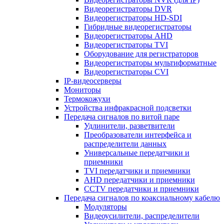
Видеорегистраторы DVR
Видеорегистраторы HD-SDI
Гибридные видеорегистраторы
Видеорегистраторы AHD
Видеорегистраторы TVI
Оборудование для регистраторов
Видеорегистраторы мультиформатные
Видеорегистраторы CVI
IP-видеосерверы
Мониторы
Термокожухи
Устройства инфракрасной подсветки
Передача сигналов по витой паре
Удлинители, разветвители
Преобразователи интерфейса и
распределители данных
Универсальные передатчики и
приемники
TVI передатчики и приемники
AHD передатчики и приемники
CCTV передатчики и приемники
Передача сигналов по коаксиальному кабелю
Модуляторы
Видеоусилители, распределители