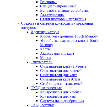
Резервные
Специализированные
Вспомогательные устройства
Аккумуляторы
Стабилизаторы напряжения
Средства и системы контроля и управления
доступом
Идентификаторы
Ключи электронные Touch Memory
Устройства-эмуляторы ключа Touch
Memory
Карты
Аксессуары для карт
Метки
Считыватели
Считыватели клавиатурные
Считыватели для ключей
Считыватели для карт
Считыватели карт iClass
Стойки для считывателей
СКУД автономные
Контроллеры для ключей
Контроллеры для карт
Система на радиобрелоках
СКУД сетевые