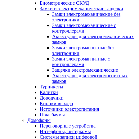
Биометрические СКУД
Замки и электромеханические защелки
Замки электромеханические без
электроники
Замки электромеханические с
контроллерами
Аксессуары для электромеханических
замков
Замки электромагнитные без
электроники
Замки электромагнитные с
контроллерами
Защелки электромеханические
Аксессуары для электромагнитных
замков
Турникеты
Калитки
Доводчики
Кнопки выхода
Источники электропитания
Шлагбаумы
Домофоны
Переговорные устройства
Интерфоны, интеркомы
Системы записи цифровой