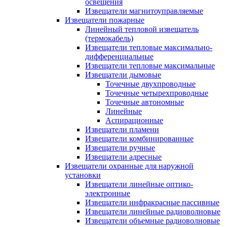
освещения
Извещатели магнитоуправляемые
Извещатели пожарные
Линейный тепловой извещатель
(термокабель)
Извещатели тепловые максимально-
дифференциальные
Извещатели тепловые максимальные
Извещатели дымовые
Точечные двухпроводные
Точечные четырехпроводные
Точечные автономные
Линейные
Аспирационные
Извещатели пламени
Извещатели комбинированные
Извещатели ручные
Извещатели адресные
Извещатели охранные для наружной
установки
Извещатели линейные оптико-
электронные
Извещатели инфракрасные пассивные
Извещатели линейные радиоволновые
Извещатели объемные радиоволновые