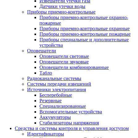
Извещатели утечки газа
Датчики утечки воды
Приборы приемно-контрольные
Приборы приемно-контрольные охранно-
пожарные
Приборы приемно-контрольные охранные
Приборы приемно-контрольные пожарные
Приборы специальные и дополнительные
устройства
Оповещатели
Оповещатели световые
Оповещатели звуковые
Оповещатели комбинированные
Табло
Радиоканальные системы
Системы передачи извещений
Источники электропитания
Бесперебойные
Резервные
Специализированные
Вспомогательные устройства
Аккумуляторы
Стабилизаторы напряжения
Средства и системы контроля и управления доступом
Идентификаторы