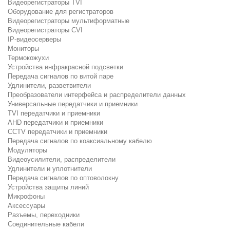
Видеорегистраторы TVI
Оборудование для регистраторов
Видеорегистраторы мультиформатные
Видеорегистраторы CVI
IP-видеосерверы
Мониторы
Термокожухи
Устройства инфракрасной подсветки
Передача сигналов по витой паре
Удлинители, разветвители
Преобразователи интерфейса и распределители данных
Универсальные передатчики и приемники
TVI передатчики и приемники
AHD передатчики и приемники
CCTV передатчики и приемники
Передача сигналов по коаксиальному кабелю
Модуляторы
Видеоусилители, распределители
Удлинители и уплотнители
Передача сигналов по оптоволокну
Устройства защиты линий
Микрофоны
Аксессуары
Разъемы, переходники
Соединительные кабели