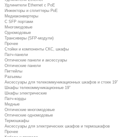
Удлинители Ethernet с PoE
Инжекторы и сплиттеры РоЕ
Медиаконвертеры
С SFP портами
Многомодовые
Одномодовые
Трансиверы (SFP-модули)
Прочее
Стойки и компоненты СКС, шкафы
Патч-панели
Оптические панели и аксессуары
Оптические панели
Пигтейлы
Разъемы
Аксессуары для телекоммуникационных шкафов и стоек 19”
Шкафы телекоммуникационные 19”
Шкафы электрические
Патч-корды
Медные
Оптические многомодовые
Оптические одномодовые
Термошкафы
Аксессуары для электрических шкафов и термошкафов
Прочее