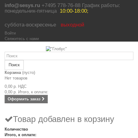
info@sesys.ru
+7495 778-76-88 График работы:
понедельник-пятница
10:00-18:00;
суббота-воскресенье
выходной
Войти
Свяжитесь с нами
Поиск
Корзина
(пусто)
Нет товаров
0,00 р.
НДС
0,00 р.
Итого, к оплате:
Оформить заказ
Товар добавлен в корзину
Количество
Итого, к оплате: