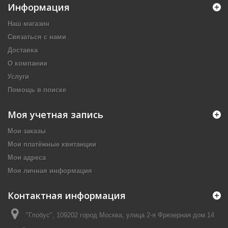
Информация
Наш магазин
Связаться с нами
Доставка
О компании
Услуги
Помощь в поиске
Моя учетная запись
Мои заказы
Мои платёжные квитанции
Мои адреса
Моя личная информация
Контактная информация
"Глобус", 109202 город Москва, улица 2-я Фрезерная дом 14