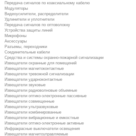
Передача сигналов по коаксиальному кабелю
Модуляторы
Видеоусилители, распределители
Удлинители и уплотнители
Передача сигналов по оптоволокну
Устройства защиты линий
Микрофоны
Аксессуары
Разъемы, переходники
Соединительные кабели
Средства и системы охранно-пожарной сигнализации
Извещатели охранные для помещений
Извещатели магнитоконтактные
Извещатели тревожной сигнализации
Извещатели ударноконтактные
Извещатели звуковые
Извещатели радиоволновые объемные
Извещатели оптико-электронные пассивные
Извещатели совмещенные
Извещатели ультразвуковые
Извещатели комбинированные
Извещатели вибрационные и емкостные
Извещатели оптико-электронные активные
Инфракрасные выключатели освещения
Извещатели магнитоуправляемые