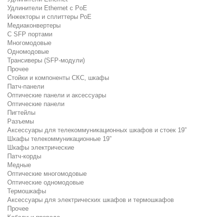
Удлинители Ethernet с PoE
Инжекторы и сплиттеры РоЕ
Медиаконвертеры
С SFP портами
Многомодовые
Одномодовые
Трансиверы (SFP-модули)
Прочее
Стойки и компоненты СКС, шкафы
Патч-панели
Оптические панели и аксессуары
Оптические панели
Пигтейлы
Разъемы
Аксессуары для телекоммуникационных шкафов и стоек 19”
Шкафы телекоммуникационные 19”
Шкафы электрические
Патч-корды
Медные
Оптические многомодовые
Оптические одномодовые
Термошкафы
Аксессуары для электрических шкафов и термошкафов
Прочее