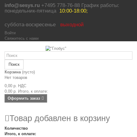
info@sesys.ru
+7495 778-76-88 График работы:
понедельник-пятница
10:00-18:00;
суббота-воскресенье
выходной
Войти
Свяжитесь с нами
Поиск
Корзина
(пусто)
Нет товаров
0,00 р.
НДС
0,00 р.
Итого, к оплате:
Оформить заказ
Товар добавлен в корзину
Количество
Итого, к оплате: