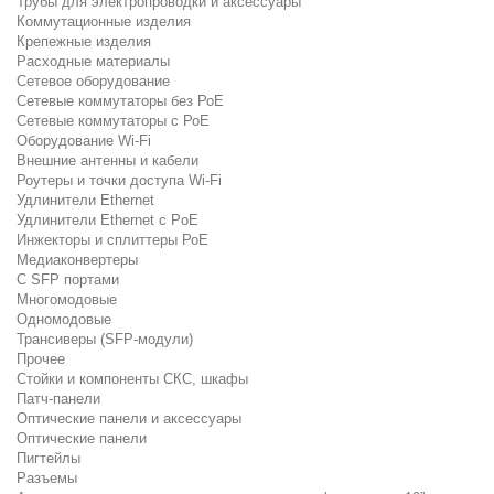
Трубы для электропроводки и аксессуары
Коммутационные изделия
Крепежные изделия
Расходные материалы
Сетевое оборудование
Сетевые коммутаторы без РоЕ
Сетевые коммутаторы с РоЕ
Оборудование Wi-Fi
Внешние антенны и кабели
Роутеры и точки доступа Wi-Fi
Удлинители Ethernet
Удлинители Ethernet с PoE
Инжекторы и сплиттеры РоЕ
Медиаконвертеры
С SFP портами
Многомодовые
Одномодовые
Трансиверы (SFP-модули)
Прочее
Стойки и компоненты СКС, шкафы
Патч-панели
Оптические панели и аксессуары
Оптические панели
Пигтейлы
Разъемы