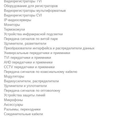
Видеорегистраторы TVI
Оборудование для регистраторов
Видеорегистраторы мультиформатные
Видеорегистраторы CVI
IP-видеосерверы
Мониторы
Термокожухи
Устройства инфракрасной подсветки
Передача сигналов по витой паре
Удлинители, разветвители
Преобразователи интерфейса и распределители данных
Универсальные передатчики и приемники
TVI передатчики и приемники
AHD передатчики и приемники
CCTV передатчики и приемники
Передача сигналов по коаксиальному кабелю
Модуляторы
Видеоусилители, распределители
Удлинители и уплотнители
Передача сигналов по оптоволокну
Устройства защиты линий
Микрофоны
Аксессуары
Разъемы, переходники
Соединительные кабели