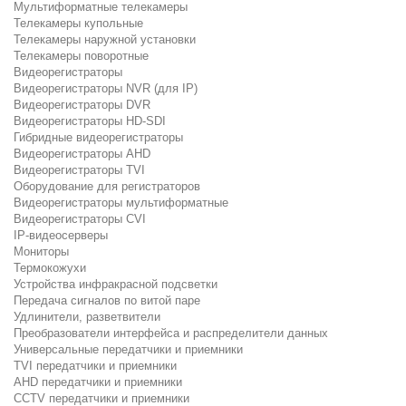
Мультиформатные телекамеры
Телекамеры купольные
Телекамеры наружной установки
Телекамеры поворотные
Видеорегистраторы
Видеорегистраторы NVR (для IP)
Видеорегистраторы DVR
Видеорегистраторы HD-SDI
Гибридные видеорегистраторы
Видеорегистраторы AHD
Видеорегистраторы TVI
Оборудование для регистраторов
Видеорегистраторы мультиформатные
Видеорегистраторы CVI
IP-видеосерверы
Мониторы
Термокожухи
Устройства инфракрасной подсветки
Передача сигналов по витой паре
Удлинители, разветвители
Преобразователи интерфейса и распределители данных
Универсальные передатчики и приемники
TVI передатчики и приемники
AHD передатчики и приемники
CCTV передатчики и приемники