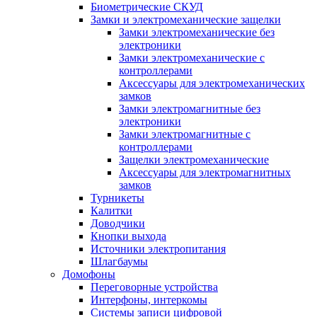
Биометрические СКУД
Замки и электромеханические защелки
Замки электромеханические без
электроники
Замки электромеханические с
контроллерами
Аксессуары для электромеханических
замков
Замки электромагнитные без
электроники
Замки электромагнитные с
контроллерами
Защелки электромеханические
Аксессуары для электромагнитных
замков
Турникеты
Калитки
Доводчики
Кнопки выхода
Источники электропитания
Шлагбаумы
Домофоны
Переговорные устройства
Интерфоны, интеркомы
Системы записи цифровой