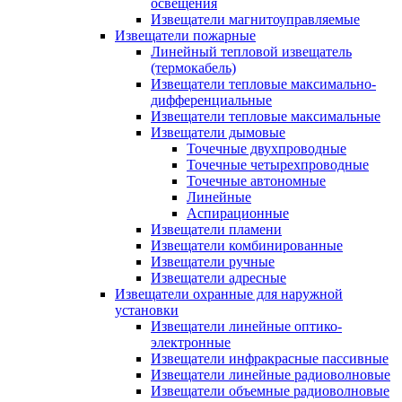
освещения
Извещатели магнитоуправляемые
Извещатели пожарные
Линейный тепловой извещатель
(термокабель)
Извещатели тепловые максимально-
дифференциальные
Извещатели тепловые максимальные
Извещатели дымовые
Точечные двухпроводные
Точечные четырехпроводные
Точечные автономные
Линейные
Аспирационные
Извещатели пламени
Извещатели комбинированные
Извещатели ручные
Извещатели адресные
Извещатели охранные для наружной
установки
Извещатели линейные оптико-
электронные
Извещатели инфракрасные пассивные
Извещатели линейные радиоволновые
Извещатели объемные радиоволновые