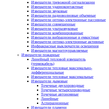
Извещатели тревожной сигнализации
Извещатели ударноконтактные
Извещатели звуковые
Извещатели радиоволновые объемные
Извещатели оптико-электронные пассивные
Извещатели совмещенные
Извещатели ультразвуковые
Извещатели комбинированные
Извещатели вибрационные и емкостные
Извещатели оптико-электронные активные
Инфракрасные выключатели освещения
Извещатели магнитоуправляемые
Извещатели пожарные
Линейный тепловой извещатель
(термокабель)
Извещатели тепловые максимально-
дифференциальные
Извещатели тепловые максимальные
Извещатели дымовые
Точечные двухпроводные
Точечные четырехпроводные
Точечные автономные
Линейные
Аспирационные
Извещатели пламени