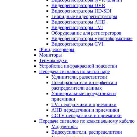
Видеорегистраторы DVR
Видеорегистраторы HD-SDI
Гибридные видеорегистраторы
Видеорегистраторы AHD
Видеорегистраторы TVI
Оборудование для регистраторов
Видеорегистраторы мультиформатные
Видеорегистраторы CVI
IP-видеосерверы
Мониторы
Термокожухи
Устройства инфракрасной подсветки
Передача сигналов по витой паре
Удлинители, разветвители
Преобразователи интерфейса и
распределители данных
Универсальные передатчики и
приемники
TVI передатчики и приемники
AHD передатчики и приемники
CCTV передатчики и приемники
Передача сигналов по коаксиальному кабелю
Модуляторы
Видеоусилители, распределители