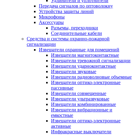
Удлинители и уплотнители
Передача сигналов по оптоволокну
Устройства защиты линий
Микрофоны
Аксессуары
Разъемы, переходники
Соединительные кабели
Средства и системы охранно-пожарной
сигнализации
Извещатели охранные для помещений
Извещатели магнитоконтактные
Извещатели тревожной сигнализации
Извещатели ударноконтактные
Извещатели звуковые
Извещатели радиоволновые объемные
Извещатели оптико-электронные
пассивные
Извещатели совмещенные
Извещатели ультразвуковые
Извещатели комбинированные
Извещатели вибрационные и
емкостные
Извещатели оптико-электронные
активные
Инфракрасные выключатели