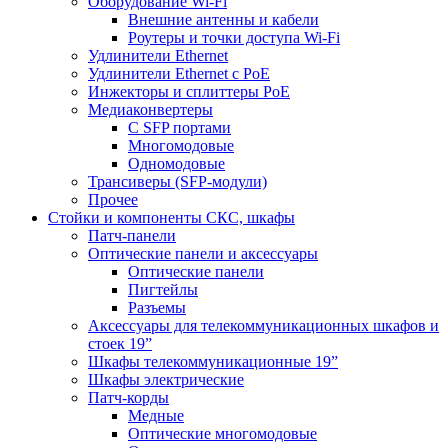
Оборудование Wi-Fi
Внешние антенны и кабели
Роутеры и точки доступа Wi-Fi
Удлинители Ethernet
Удлинители Ethernet с PoE
Инжекторы и сплиттеры РоЕ
Медиаконвертеры
С SFP портами
Многомодовые
Одномодовые
Трансиверы (SFP-модули)
Прочее
Стойки и компоненты СКС, шкафы
Патч-панели
Оптические панели и аксессуары
Оптические панели
Пигтейлы
Разъемы
Аксессуары для телекоммуникационных шкафов и
стоек 19”
Шкафы телекоммуникационные 19”
Шкафы электрические
Патч-корды
Медные
Оптические многомодовые