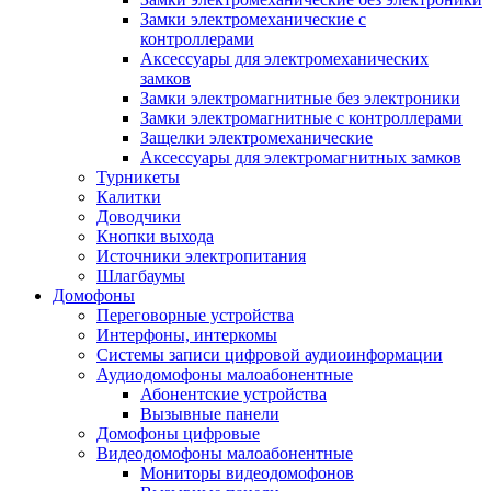
Замки электромеханические с
контроллерами
Аксессуары для электромеханических
замков
Замки электромагнитные без электроники
Замки электромагнитные с контроллерами
Защелки электромеханические
Аксессуары для электромагнитных замков
Турникеты
Калитки
Доводчики
Кнопки выхода
Источники электропитания
Шлагбаумы
Домофоны
Переговорные устройства
Интерфоны, интеркомы
Системы записи цифровой аудиоинформации
Аудиодомофоны малоабонентные
Абонентские устройства
Вызывные панели
Домофоны цифровые
Видеодомофоны малоабонентные
Мониторы видеодомофонов