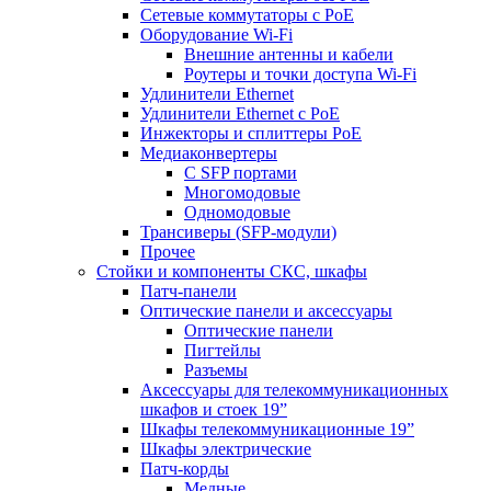
Сетевые коммутаторы с РоЕ
Оборудование Wi-Fi
Внешние антенны и кабели
Роутеры и точки доступа Wi-Fi
Удлинители Ethernet
Удлинители Ethernet с PoE
Инжекторы и сплиттеры РоЕ
Медиаконвертеры
С SFP портами
Многомодовые
Одномодовые
Трансиверы (SFP-модули)
Прочее
Стойки и компоненты СКС, шкафы
Патч-панели
Оптические панели и аксессуары
Оптические панели
Пигтейлы
Разъемы
Аксессуары для телекоммуникационных
шкафов и стоек 19”
Шкафы телекоммуникационные 19”
Шкафы электрические
Патч-корды
Медные