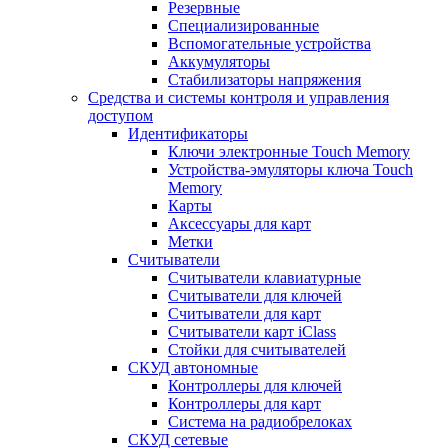
Резервные
Специализированные
Вспомогательные устройства
Аккумуляторы
Стабилизаторы напряжения
Средства и системы контроля и управления
доступом
Идентификаторы
Ключи электронные Touch Memory
Устройства-эмуляторы ключа Touch
Memory
Карты
Аксессуары для карт
Метки
Считыватели
Считыватели клавиатурные
Считыватели для ключей
Считыватели для карт
Считыватели карт iClass
Стойки для считывателей
СКУД автономные
Контроллеры для ключей
Контроллеры для карт
Система на радиобрелоках
СКУД сетевые